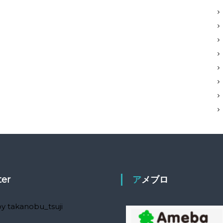
ter
アメブロ
y takanobu_tsuji