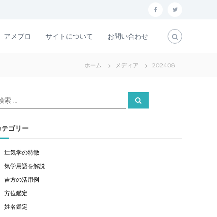
f
t
a
w
アメブロ
サイトについて
お問い合わせ
c
i
e
t
ホーム
メディア
202408
b
t
o
e
検
o
r
検
索
索
k
対
象
カテゴリー
辻気学の特徴
気学用語を解説
吉方の活用例
方位鑑定
姓名鑑定