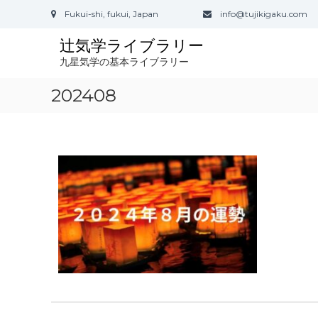
コ
Fukui-shi, fukui, Japan
info@tujikigaku.com
ン
テ
辻気学ライブラリー
ン
九星気学の基本ライブラリー
ツ
へ
202408
ス
キ
ッ
プ