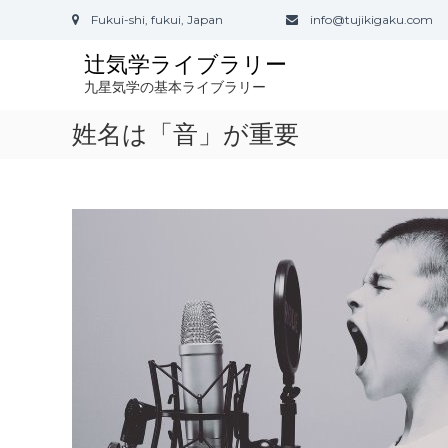
コ
Fukui-shi, fukui, Japan
info@tujikigaku.com
ン
テ
辻気学ライブラリー
ン
九星気学の基本ライブラリー
ツ
へ
姓名は「音」が重要
ス
キ
ッ
プ