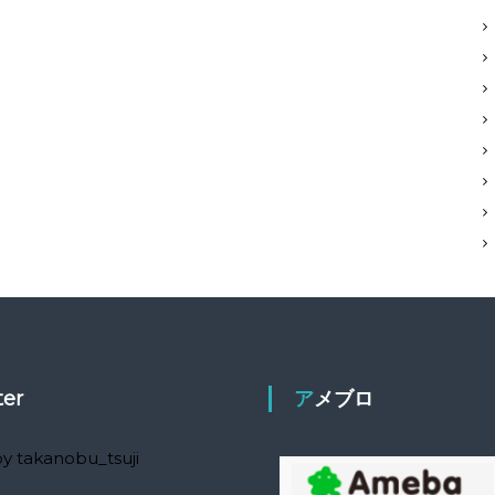
ter
アメブロ
y takanobu_tsuji