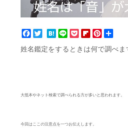
F
T
H
Li
P
Fl
Pi
共
a
w
a
n
o
ip
n
有
姓名鑑定をするときは何で調べま
c
it
te
e
c
b
te
e
te
n
k
o
re
b
r
a
e
ar
st
o
t
d
o
k
大抵本やネット検索で調べられる方が多いと思われます。
今回はここの注意点を一つお伝えします。