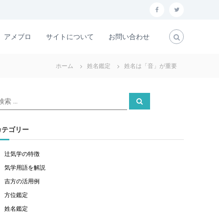
f
t
a
w
アメブロ
サイトについて
お問い合わせ
c
i
e
t
ホーム
姓名鑑定
姓名は「音」が重要
b
t
o
e
検
o
r
検
索
索
k
対
象
カテゴリー
辻気学の特徴
気学用語を解説
吉方の活用例
方位鑑定
姓名鑑定