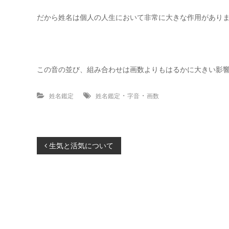
だから姓名は個人の人生において非常に大きな作用があり
この音の並び、組み合わせは画数よりもはるかに大きい影
・
・
姓名鑑定
姓名鑑定
字音
画数
投
生気と活気について
稿
ナ
ビ