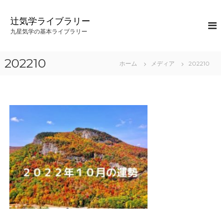
コ
ン
辻気学ライブラリー
テ
九星気学の基本ライブラリー
ン
ツ
へ
202210
ホーム
メディア
202210
ス
キ
ッ
プ