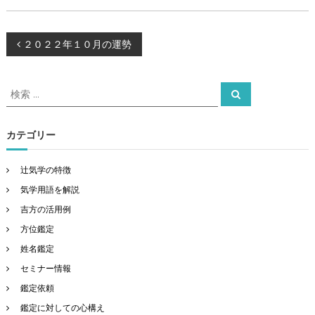
投
２０２２年１０月の運勢
稿
検
検
索
索
ナ
対
象
カテゴリー
ビ
:
ゲ
辻気学の特徴
気学用語を解説
ー
吉方の活用例
方位鑑定
シ
姓名鑑定
ョ
セミナー情報
鑑定依頼
ン
鑑定に対しての心構え