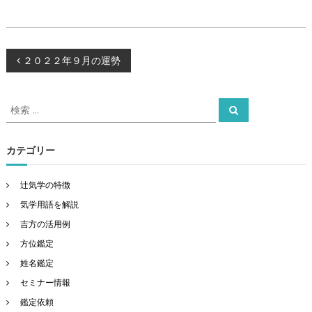
投
２０２２年９月の運勢
稿
検
検
索
索
ナ
対
象
カテゴリー
ビ
:
ゲ
辻気学の特徴
気学用語を解説
ー
吉方の活用例
方位鑑定
シ
姓名鑑定
ョ
セミナー情報
鑑定依頼