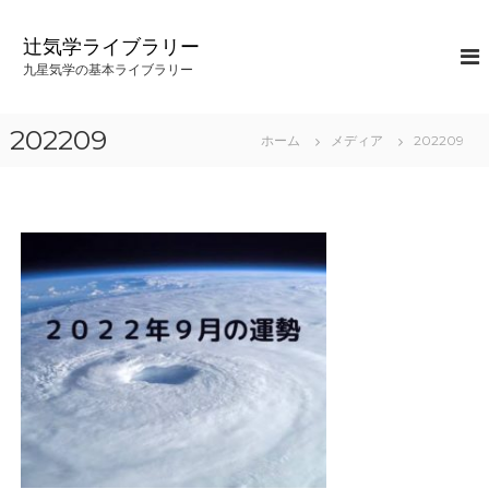
コ
ン
辻気学ライブラリー
テ
九星気学の基本ライブラリー
ン
ツ
へ
202209
ホーム
メディア
202209
ス
キ
ッ
プ