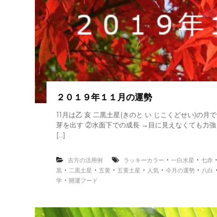
２０１９年１１月の運勢
11月は乙 亥 二黒土星(きのと い じこくどせい)の月
芽を出す ②水面下での成長 →目に見えなくても力強
[…]
・
・
吉方の活用例
ラッキーカラー
一白水星
七赤
・
・
・
・
・
・
黒
二黒土星
五黄
五黄土星
人気
今月の運勢
八白
・
学
開運フード