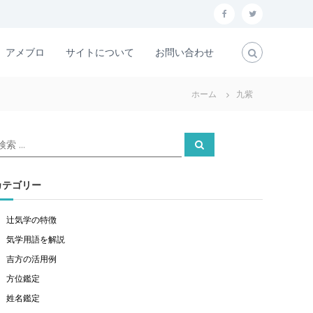
f
t
a
w
アメブロ
サイトについて
お問い合わせ
c
i
e
t
ホーム
九紫
b
t
o
e
検
o
r
検
索
索
k
対
象
カテゴリー
辻気学の特徴
気学用語を解説
吉方の活用例
方位鑑定
姓名鑑定