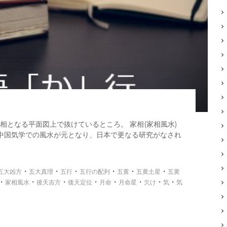
で凶相となる平面図上で抜けているところ。 家相(家相風水)
中国気学での風水が元となり、日本で更なる研究がなされ
・
・
・
・
・
・
五大凶方
五大真理
五行
五行の配列
五黄
五黄土星
五黄
・
・
・
・
・
・
・
・
家相風水
後天吉方
後天定位
月命
月命星
欠け
気
気