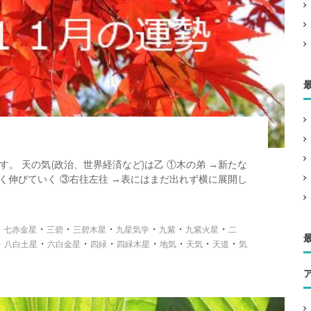
です。 天の気(政治、世界経済など)は乙 ①木の弟 →新たな
く伸びていく ③右往左往 →表にはまだ出れず横に展開し
・
・
・
・
・
・
・
七赤金星
三碧
三碧木星
九星気学
九紫
九紫火星
二
・
・
・
・
・
・
・
・
八白土星
六白金星
四緑
四緑木星
地気
天気
天道
気