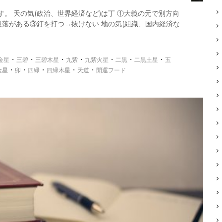
です。 天の気(政治、世界経済など)は丁 ①大義の元で別方向
落がある③釘を打つ→抜けない 地の気(組織、国内経済な
・
・
・
・
・
・
・
金星
三碧
三碧木星
九紫
九紫火星
二黒
二黒土星
五
・
・
・
・
・
金星
卯
四緑
四緑木星
天道
開運フード