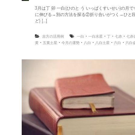
3月は丁 卯 一白(ひのと う いっぱくすいせい)の月
に伸びる→別の方法を探る②折り合いがつく→ひと段
ど) […]
・
・
・
・
吉方の活用例
一白
一白水星
丁
七赤
七赤
・
・
・
・
・
・
黄
五黄土星
今月の運勢
八白
八白土星
六白
六白