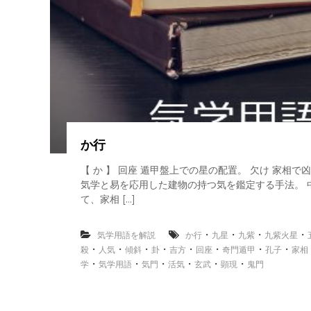
か行
【 か 】 回座 遁甲盤上での星の配置。 欠け 家相
気学と易を応用した建物の持つ気を鑑定する手法。 
て、家相 […]
・
・
・
・
気学用語を解説
か行
九星
九紫
九紫火星
・
・
・
・
・
・
・
・
殺
人気
傾斜
卦
吉方
回座
奇門遁甲
孔子
家相
・
・
・
・
・
・
学
気学用語
気門
活気
玄武
顕現
鬼門