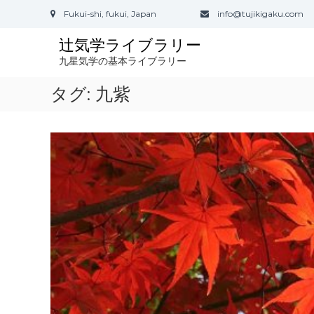
コ
Fukui-shi, fukui, Japan
info@tujikigaku.com
ン
テ
辻気学ライブラリー
ン
九星気学の基本ライブラリー
ツ
へ
タグ: 九紫
ス
キ
ッ
プ