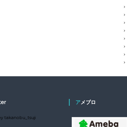
ter
アメブロ
y takanobu_tsuji