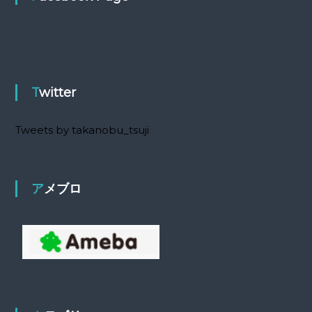
Twitter
Tweets by takanobu_tsuji
アメブロ