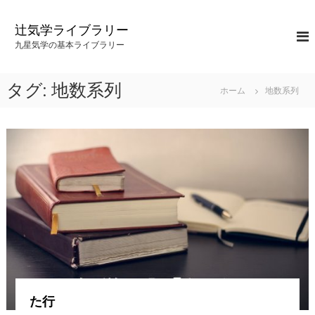
コ
ン
辻気学ライブラリー
テ
九星気学の基本ライブラリー
ン
ツ
へ
タグ: 地数系列
ホーム
地数系列
ス
キ
ッ
プ
た行