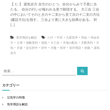
【 た 】 退気吉方 吉方のひとつ。自分からみて子星に当
たる。 自分の行いが報われる形で顕現する。 大三合 三合
の中においてそのときの十二支から見て次の十二支の方位
(建設方位)を指す。 三合より更に大きな効果がある。 対
[…]
・
・
・
・
気学用語を解説
た行
中宮
九星気学
同会
同会吉
・
・
・
・
・
・
・
方
土用
地数系列
地気
大三合
天地の配合
天数系列
天
・
・
・
・
・
・
・
・
気
天道
定位対中
対中
月盤
気学
気学用語
的殺
退気
吉方
検
検
索
索
対
象
カテゴリー
:
辻気学の特徴
気学用語を解説