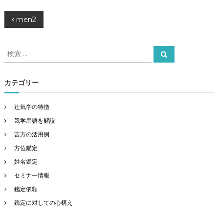
投
men2
稿
検
検
索
索
ナ
対
象
カテゴリー
ビ
:
ゲ
辻気学の特徴
気学用語を解説
ー
吉方の活用例
方位鑑定
シ
姓名鑑定
ョ
セミナー情報
鑑定依頼
ン
鑑定に対しての心構え