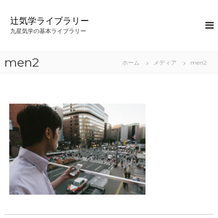
コ
ン
辻気学ライブラリー
テ
九星気学の基本ライブラリー
ン
ツ
へ
men2
ホーム
メディア
men2
ス
キ
ッ
プ