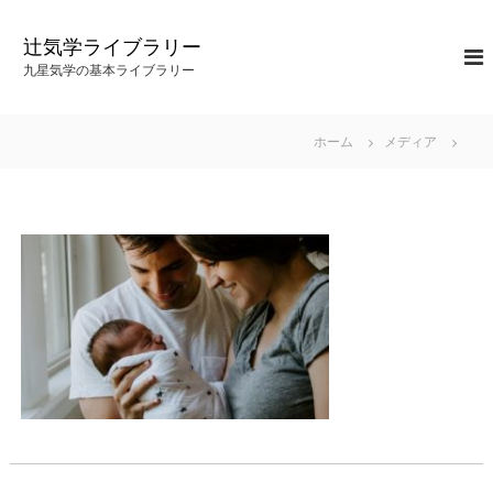
コ
ン
辻気学ライブラリー
テ
九星気学の基本ライブラリー
ン
ツ
へ
ホーム
メディア
ス
キ
ッ
プ