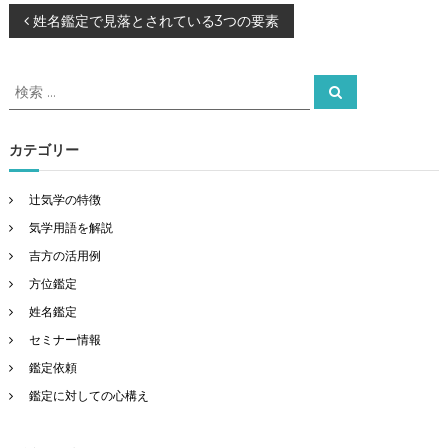
投
姓名鑑定で見落とされている3つの要素
稿
検
検
索
索
ナ
対
象
カテゴリー
ビ
:
ゲ
辻気学の特徴
気学用語を解説
ー
吉方の活用例
方位鑑定
シ
姓名鑑定
ョ
セミナー情報
鑑定依頼
ン
鑑定に対しての心構え