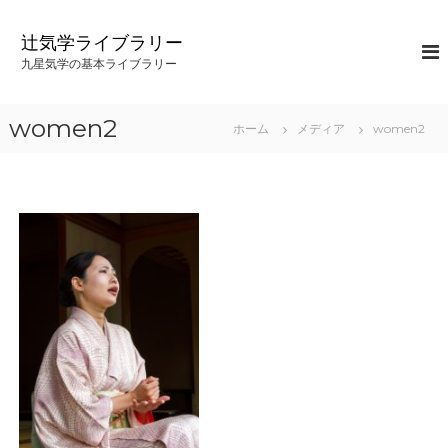
コ
ン
辻気学ライブラリー
テ
九星気学の基本ライブラリー
ン
ツ
へ
women2
ホーム
メディア
women2
ス
キ
ッ
プ