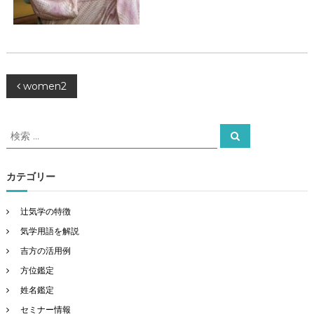
投
women2
稿
検
検
索
索
ナ
対
象
カテゴリー
ビ
:
ゲ
辻気学の特徴
気学用語を解説
ー
吉方の活用例
方位鑑定
シ
姓名鑑定
ョ
セミナー情報